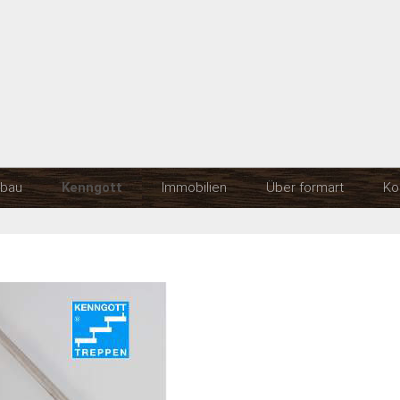
Skip to content
bau
Kenngott
Immobilien
Über formart
Ko